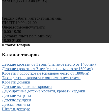
+375 (29) 771-10-04 (MTC)
График работы интернет-магазина:
ПН-ПТ:10.00 - 21.00
Операторы-консультанты:
10.00-19.30
Доставка пн-пт по г. Минску:
18.00-21.00
Каталог товаров
Каталог товаров
Детские кровати от 1 года (спальное место от 1400 мм)
Детские кровати от 3 лет (спальное место от 1600мм)
Кровати подростковые (спальное место от 1800мм)
Тахта детская, кровати с мягкими элементами
Кровати домики
Детские выдвижные кровати
Двухъярусные детские кровати, кровати чердаки
Детские матрасы
Детские сундуки
Детская комната
Шкаф в детскую