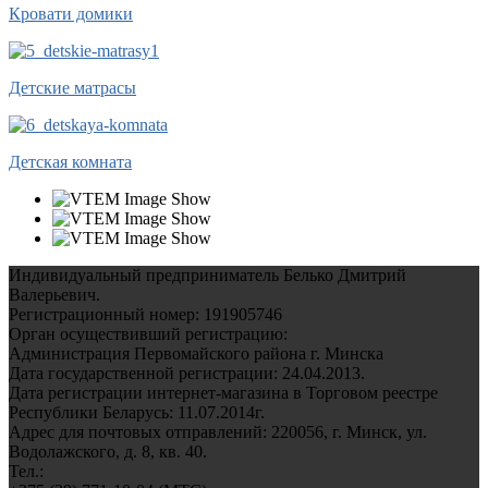
Кровати домики
Детские матрасы
Детская комната
Индивидуальный предприниматель Белько Дмитрий
Валерьевич.
Регистрационный номер: 191905746
Орган осуществивший регистрацию:
Администрация Первомайского района г. Минска
Дата государственной регистрации: 24.04.2013.
Дата регистрации интернет-магазина в Торговом реестре
Республики Беларусь: 11.07.2014г.
Адрес для почтовых отправлений: 220056, г. Минск, ул.
Водолажского, д. 8, кв. 40.
Тел.: