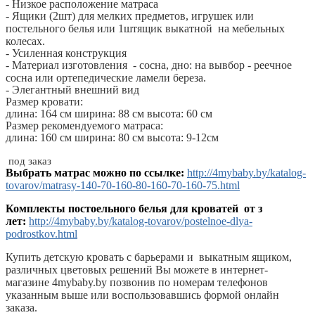
- Низкое расположение матраса
- Ящики (2шт) для мелких предметов, игрушек или
постельного белья или 1штящик выкатной на мебельных
колесах.
- Усиленная конструкция
- Материал изготовления - сосна, дно: на вывбор - реечное
сосна или ортепедические ламели береза.
- Элегантный внешний вид
Размер кровати:
длина: 164 см ширина: 88 см высота: 60 см
Размер рекомендуемого матраса:
длина: 160 см ширина: 80 см высота: 9-12см
под заказ
Выбрать матрас можно по ссылке:
http://4mybaby.by/katalog-
tovarov/matrasy-140-70-160-80-160-70-160-75.html
Комплекты постоельного белья для кроватей от з
лет:
http://4mybaby.by/katalog-tovarov/postelnoe-dlya-
podrostkov.html
Купить детскую кровать с барьерами и выкатным ящиком,
различных цветовых решений Вы можете в интернет-
магазине 4mybaby.by позвонив по номерам телефонов
указанным выше или воспользовавшись формой онлайн
заказа.