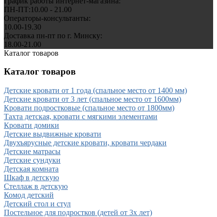
График работы интернет-магазина:
ПН-ПТ:10.00 - 21.00
Операторы-консультанты:
10.00-19.30
Доставка пн-пт по г. Минску:
18.00-21.00
Каталог товаров
Каталог товаров
Детские кровати от 1 года (спальное место от 1400 мм)
Детские кровати от 3 лет (спальное место от 1600мм)
Кровати подростковые (спальное место от 1800мм)
Тахта детская, кровати с мягкими элементами
Кровати домики
Детские выдвижные кровати
Двухъярусные детские кровати, кровати чердаки
Детские матрасы
Детские сундуки
Детская комната
Шкаф в детскую
Стеллаж в детскую
Комод детский
Детский стол и стул
Постельное для подростков (детей от 3х лет)