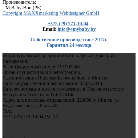
Производитель:
TM Baby-Boo (РБ)
Copyright MAXXmarketing Webdesigner GmbH
+375 (29) 771-10-04
Еmail:
info@4mybaby.by
Собственное производство с 2017г.
Гарантия 24 месяца
Индивидуальный предприниматель Белько Дмитрий
Валерьевич.
Регистрационный номер: 191905746
Орган осуществивший регистрацию:
Администрация Первомайского района г. Минска
Дата государственной регистрации: 24.04.2013.
Дата регистрации интернет-магазина в Торговом реестре
Республики Беларусь: 11.07.2014г.
Адрес для почтовых отправлений: 220056, г. Минск, ул.
Водолажского, д. 8, кв. 40.
Тел.:
+375 (29) 771-10-04 (MTC)