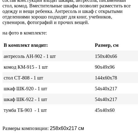
состав констукции входят шкафы, антресоль, письменный
стол, комод. Вместительные шкафы позволят разместить все
одежду и вещи ребенка. Антресоль и шкаф с открытыми
отделениями хорошо подходят для книг, учебников,
сувениров, фотографий и прочих вещей.
на фото в комплекте:
В комплект входит:
Размер, см
антресоль АН-902 - 1 шт
150х40х66
комод КМ-915 - 1 шт
90х49х96
стол СТ-808 - 1 шт
144х60х78
шкаф ШК-920 - 1 шт
54х40х217
шкаф ШК-922 - 1 шт
54х40х217
тумба ТБ-903 - 1 шт
45х40х60
Размеры композиции:
258х60х217 см