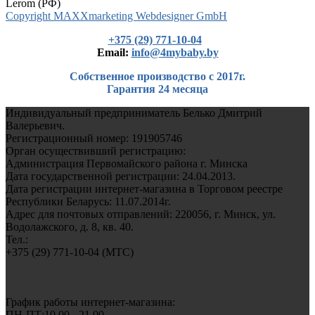
Lerom (РФ)
Copyright MAXXmarketing Webdesigner GmbH
+375 (29) 771-10-04
Еmail:
info@4mybaby.by
Собственное производство с 2017г.
Гарантия 24 месяца
Индивидуальный предприниматель Белько Дмитрий
Валерьевич.
Регистрационный номер: 191905746
Орган осуществивший регистрацию:
Администрация Первомайского района г. Минска
Дата государственной регистрации: 24.04.2013.
Дата регистрации интернет-магазина в Торговом реестре
Республики Беларусь: 11.07.2014г.
Адрес для почтовых отправлений: 220056, г. Минск, ул.
Водолажского, д. 8, кв. 40.
Тел.:
+375 (29) 771-10-04 (MTC)
График работы интернет-магазина:
ПН-ПТ:10.00 - 21.00