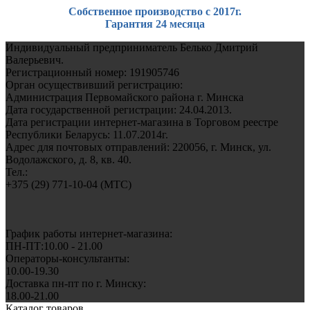
Собственное производство с 2017г.
Гарантия 24 месяца
Индивидуальный предприниматель Белько Дмитрий
Валерьевич.
Регистрационный номер: 191905746
Орган осуществивший регистрацию:
Администрация Первомайского района г. Минска
Дата государственной регистрации: 24.04.2013.
Дата регистрации интернет-магазина в Торговом реестре
Республики Беларусь: 11.07.2014г.
Адрес для почтовых отправлений: 220056, г. Минск, ул.
Водолажского, д. 8, кв. 40.
Тел.:
+375 (29) 771-10-04 (MTC)
График работы интернет-магазина:
ПН-ПТ:10.00 - 21.00
Операторы-консультанты:
10.00-19.30
Доставка пн-пт по г. Минску:
18.00-21.00
Каталог товаров