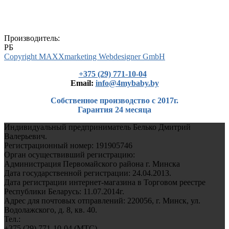
Производитель:
РБ
Copyright MAXXmarketing Webdesigner GmbH
+375 (29) 771-10-04
Еmail:
info@4mybaby.by
Собственное производство с 2017г.
Гарантия 24 месяца
Индивидуальный предприниматель Белько Дмитрий
Валерьевич.
Регистрационный номер: 191905746
Орган осуществивший регистрацию:
Администрация Первомайского района г. Минска
Дата государственной регистрации: 24.04.2013.
Дата регистрации интернет-магазина в Торговом реестре
Республики Беларусь: 11.07.2014г.
Адрес для почтовых отправлений: 220056, г. Минск, ул.
Водолажского, д. 8, кв. 40.
Тел.:
+375 (29) 771-10-04 (MTC)