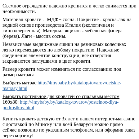
Съемное ограждение надежно крепится и легко снимается при
необходимости.
Материал кровати - МДФ+ сосна. Покрытие - краска-лак на
водной основе производства Италия (экологичная и
гипоаллергенная).
Материал ящиков - мебельная фанера
(береза). Лаги - массив сосны.
Независимые выдвижные ящики на резиновых колесиках
легко перемещаются по любому покрытию. Надежные
соединения элементов конструкции, все отверстия
закрываются заглушками в цвет кровати.
Размер кровати может изменяться по согласованию под
размер матраса.
Выбрать матрас
:
http://4mybaby.by/katalog-tovarov/detskie-
matrasy.html
Выбрать постельное для кроватей со спальным местом
160х80
:
http://4mybaby.by/katalog-tovarov/postelnoe-dlya-
podrostkov.html
Купить кровать
детскую от 3х лет
в нашем интернет-магазине
с доставкой по Минску или всей Беларуси можно прямо
сейчас позвонив по указанным телефонам, или оформив заказ
через корзину!