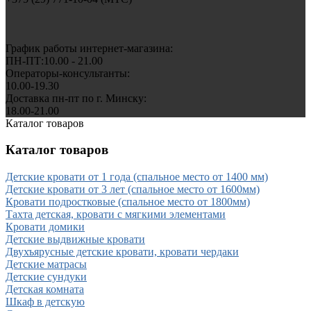
График работы интернет-магазина:
ПН-ПТ:10.00 - 21.00
Операторы-консультанты:
10.00-19.30
Доставка пн-пт по г. Минску:
18.00-21.00
Каталог товаров
Каталог товаров
Детские кровати от 1 года (спальное место от 1400 мм)
Детские кровати от 3 лет (спальное место от 1600мм)
Кровати подростковые (спальное место от 1800мм)
Тахта детская, кровати с мягкими элементами
Кровати домики
Детские выдвижные кровати
Двухъярусные детские кровати, кровати чердаки
Детские матрасы
Детские сундуки
Детская комната
Шкаф в детскую