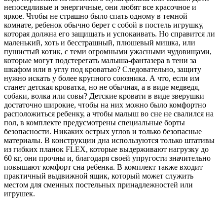
непоседливые и энергичные, они любят все красочное и
яркое. Чтобы не страшно было спать одному в темной
комнате, ребенок обычно берет с собой в постель игрушку,
которая должна его защищать и успокаивать. Но справится ли
маленький, хоть и бесстрашный, плюшевый мишка, или
пушистый котик, с теми огромными ужасными чудовищами,
которые могут подстерегать малыша-фантазера в тени за
шкафом или в углу под кроватью? Следовательно, защиту
нужно искать у более крупного союзника. А что, если им
станет детская кроватка, но не обычная, а в виде медведя,
собаки, волка или совы? Детские кровати в виде зверушки
достаточно широкие, чтобы на них можно было комфортно
расположиться ребенку, а чтобы малыш во сне не свалился на
пол, в комплекте предусмотрены специальные борты
безопасности. Никаких острых углов и только безопасные
материалы. В конструкции дна используются только штативы
из гибких планок FLEX, которые выдерживают нагрузку до
60 кг, они прочны и, благодаря своей упругости значительно
повышают комфорт сна ребенка. В комплект также входит
практичный выдвижной ящик, который может служить
местом для сменных постельных принадлежностей или
игрушек.