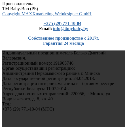
Производитель:
TM Baby-Boo (РБ)
Copyright MAXXmarketing Webdesigner GmbH
+375 (29) 771-10-04
Еmail:
info@4mybaby.by
Собственное производство с 2017г.
Гарантия 24 месяца
Индивидуальный предприниматель Белько Дмитрий
Валерьевич.
Регистрационный номер: 191905746
Орган осуществивший регистрацию:
Администрация Первомайского района г. Минска
Дата государственной регистрации: 24.04.2013.
Дата регистрации интернет-магазина в Торговом реестре
Республики Беларусь: 11.07.2014г.
Адрес для почтовых отправлений: 220056, г. Минск, ул.
Водолажского, д. 8, кв. 40.
Тел.:
+375 (29) 771-10-04 (MTC)