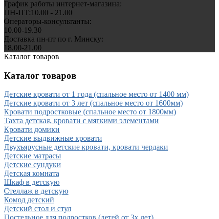
График работы интернет-магазина:
ПН-ПТ:10.00 - 21.00
Операторы-консультанты:
10.00-19.30
Доставка пн-пт по г. Минску:
18.00-21.00
Каталог товаров
Каталог товаров
Детские кровати от 1 года (спальное место от 1400 мм)
Детские кровати от 3 лет (спальное место от 1600мм)
Кровати подростковые (спальное место от 1800мм)
Тахта детская, кровати с мягкими элементами
Кровати домики
Детские выдвижные кровати
Двухъярусные детские кровати, кровати чердаки
Детские матрасы
Детские сундуки
Детская комната
Шкаф в детскую
Стеллаж в детскую
Комод детский
Детский стол и стул
Постельное для подростков (детей от 3х лет)