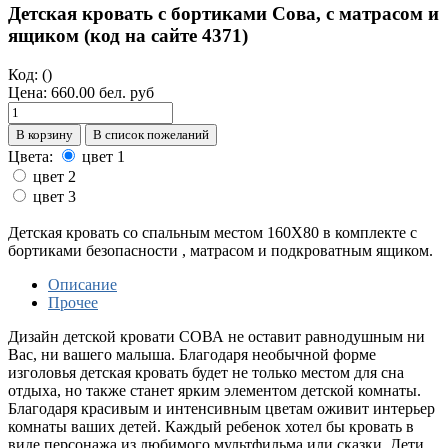
Детская кровать с бортиками Сова, с матрасом и
ящиком (код на сайте 4371)
Код:
()
Цена:
660.00 бел. руб
В корзину
В список пожеланий
Цвета:
цвет 1
цвет 2
цвет 3
Детская кровать со спальным местом 160Х80 в комплекте с
бортиками безопасности , матрасом и подкроватным ящиком.
Описание
Прочее
Дизайн детской кровати СОВА не оставит равнодушным ни
Вас, ни вашего малыша. Благодаря необычной форме
изголовья детская кровать будет не только местом для сна
отдыха, но также станет ярким элементом детской комнаты.
Благодаря красивым и интенсивным цветам оживит интерьер
комнаты ваших детей. Каждый ребенок хотел бы кровать в
виде персонажа из любимого мультфильма или сказки. Дети