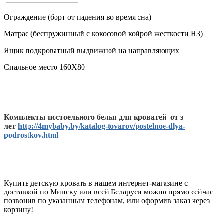
Ограждение (борт от падения во время сна)
Матрас (беспружинный с кокосовой койрой жесткости H3)
Ящик подкроватный выдвижной на направляющих
Спальное место 160Х80
Комплекты постоельного белья для кроватей от з
лет
http://4mybaby.by/katalog-tovarov/postelnoe-dlya-
podrostkov.html
Купить детскую кровать в нашем интернет-магазине с
доставкой по Минску или всей Беларуси можно прямо сейчас
позвонив по указанным телефонам, или оформив заказ через
корзину!