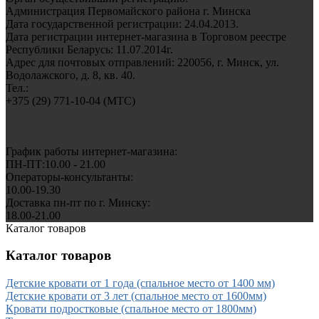
Администрация Первомайского района г. Минска
Дата государственной регистрации: 24.04.2013.
Дата регистрации интернет-магазина в Торговом реестре
Республики Беларусь: 11.07.2014г.
Адрес для почтовых отправлений: 220056, г. Минск, ул.
Водолажского, д. 8, кв. 40.
Тел.:
+375 (29) 771-10-04 (MTC)
График работы интернет-магазина:
ПН-ПТ:10.00 - 21.00
Операторы-консультанты:
10.00-19.30
Доставка пн-пт по г. Минску:
18.00-21.00
Каталог товаров
Каталог товаров
Детские кровати от 1 года (спальное место от 1400 мм)
Детские кровати от 3 лет (спальное место от 1600мм)
Кровати подростковые (спальное место от 1800мм)