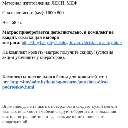
Материал изготовления: ЛДСП, МДФ
Спальное место (мм): 1600х800
Вес: 68 кг.
Матрас приобретается дополнительно, в комплект не
входит, ссылка для выбора
матраса:
http://4mybaby.by/katalog-tovarov/detskie-matrasy.html
На комплект кровать+матрас получите скидку! (условия
акции уточняйте у операторов).
Комплекты постоельного белья для кроватей от з
лет
http://4mybaby.by/katalog-tovarov/postelnoe-dlya-
podrostkov.html
Внимание:удалять пыть с поверхности следует сухой мягкой
тканью, повехности мебели следует оберегать от попадания
влаги, спитра, ацетона и тд, а так же от механических
повреждений.