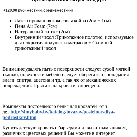
+120,00 руб (жесткий, среднежесткий)
Латексированная кокосовая койра (2см + 1см)
.
Пена Air Foam (7см)
Натуральный латекс (2см)
Внутренний чехол :Трикотажное полотно, используемое
для покрытия подушек и матрасов + Съемный
трикотажный чехол
Внимание:удалять пыть с поверхности следует сухой мягкой
тканью, повехности мебели следует оберегать от попадания
влаги, спитра, ацетона и тд, а так же от механических
повреждений. Прыгать на кровати запрещено.
Комплекты постоельного белья для кроватей от з
лет
http://4mybaby.by/katalog-tovarov/postelnoe-dlya-
podrostkov.html
Купить детскую кровать с барьерами и выкатным ящиком,
различных цветовых решений Вы можете в интернет-