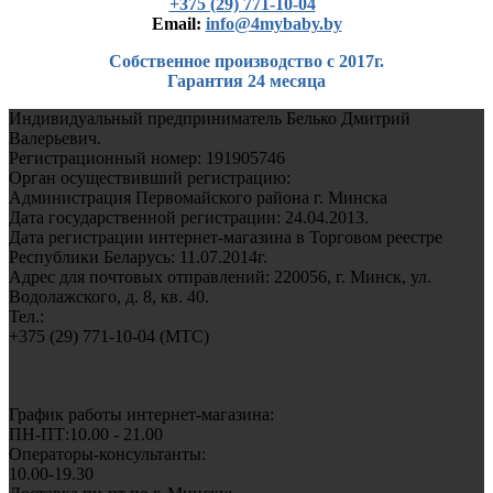
+375 (29) 771-10-04
Еmail:
info@4mybaby.by
Собственное производство с 2017г.
Гарантия 24 месяца
Индивидуальный предприниматель Белько Дмитрий
Валерьевич.
Регистрационный номер: 191905746
Орган осуществивший регистрацию:
Администрация Первомайского района г. Минска
Дата государственной регистрации: 24.04.2013.
Дата регистрации интернет-магазина в Торговом реестре
Республики Беларусь: 11.07.2014г.
Адрес для почтовых отправлений: 220056, г. Минск, ул.
Водолажского, д. 8, кв. 40.
Тел.:
+375 (29) 771-10-04 (MTC)
График работы интернет-магазина:
ПН-ПТ:10.00 - 21.00
Операторы-консультанты:
10.00-19.30