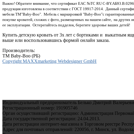
Важно! Обратите внимание, что сертификат EAC №ТС RU C-BY.AБ93.В.02962
продукция изготовлена в соответствии с ГОСТ 19917-2014. Данный сертифи
мебели ТМ"Baby-Boo". Мебель с маркировкой "Baby-Boo"c гарантированны
покупке кроватей, схожих с фото, размещенных на нашем сайте, на других 
ее эксплуатации. Остерегайтесь подделок, берегите здоровье ваших детей!
Купить детскую кровать от 3х лет с бортиками и выкатным я
выше или воспользовавшись формой онлайн заказа.
Производитель:
TM Baby-Boo (РБ)
Copyright MAXXmarketing Webdesigner GmbH
Индивидуальный предприниматель Белько Дмитрий Валерьеви
Регистрационный номер: 191905746
Орган осуществивший регистрацию: Администрация Первомайс
Дата государственной регистрации: 24.04.2013.
Дата регистрации интернет-магазина в Торговом реестре Респуб
Адрес для почтовых отправлений: 220056, г. Минск, ул. Водолажс