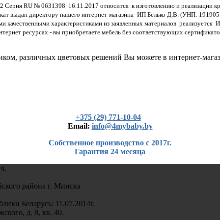
 Серия RU № 0631398 16.11.2017 относится к изготовлению и реализации кро
кат выдан директору нашего интернет-магазина- ИП Белько Д.В. (УНП: 19190
ми качественными характеристиками из заявленных материалов реализуетс
интернет ресурсах - вы приобретаете мебель без соответствующих сертифика
щиком, различных цветовых решений Вы можете в интернет-мага
+375 (29) 771-10-04
Еmail:
info@4mybaby.by
Собственное производство с 2017г.
Гарантия 24 месяца
ч.
кого района г. Минска
лики Беларусь: 11.07.2014г.
кого, д. 8, кв. 40.