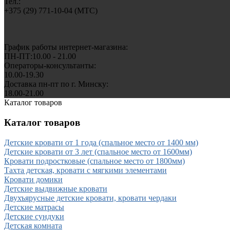
Тел.:
+375 (29) 771-10-04 (MTC)
График работы интернет-магазина:
ПН-ПТ:10.00 - 21.00
Операторы-консультанты:
10.00-19.30
Доставка пн-пт по г. Минску:
18.00-21.00
Каталог товаров
Каталог товаров
Детские кровати от 1 года (спальное место от 1400 мм)
Детские кровати от 3 лет (спальное место от 1600мм)
Кровати подростковые (спальное место от 1800мм)
Тахта детская, кровати с мягкими элементами
Кровати домики
Детские выдвижные кровати
Двухъярусные детские кровати, кровати чердаки
Детские матрасы
Детские сундуки
Детская комната