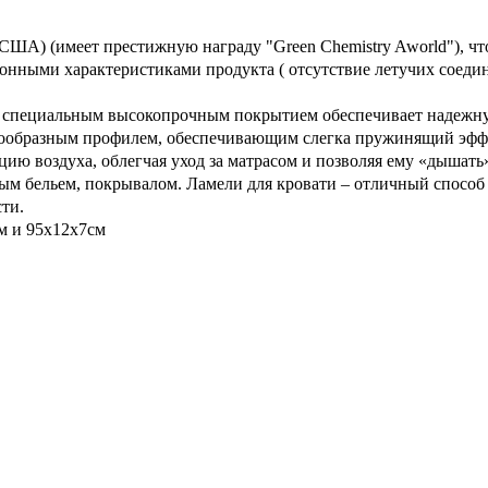
США) (имеет престижную награду "Green Chemistry Aworld"), чт
нными характеристиками продукта ( отсутствие летучих соедин
о специальным высокопрочным покрытием обеспечивает надежну
гообразным профилем, обеспечивающим слегка пружинящий эффек
ю воздуха, облегчая уход за матрасом и позволяя ему «дышать»,
ным бельем, покрывалом. Ламели для кровати – отличный способ
сти.
м и 95х12х7см