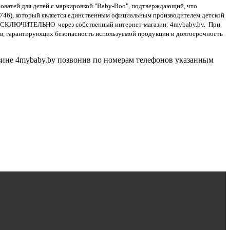
ватей для детей с маркировкой "Baby-Boo", подтверждающий, что
5746), который является единственным официальным производителем детской
я ИСКЛЮЧИТЕЛЬНО через собственный интернет-магазин: 4mybaby.by. При
тов, гарантирующих безопасность используемой продукции и долгосрочность
зине 4mybaby.by позвонив по номерам телефонов указанным