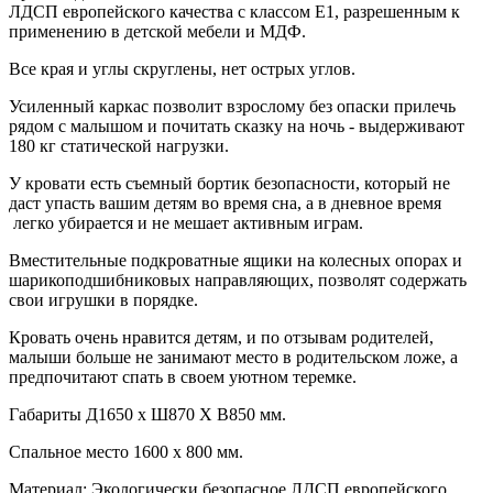
ЛДСП европейского качества с классом Е1, разрешенным к
применению в детской мебели и МДФ.
Все края и углы скруглены, нет острых углов.
Усиленный каркас позволит взрослому без опаски прилечь
рядом с малышом и почитать сказку на ночь - выдерживают
180 кг статической нагрузки.
У кровати есть съемный бортик безопасности, который не
даст упасть вашим детям во время сна, а в дневное время
легко убирается и не мешает активным играм.
Вместительные подкроватные ящики на колесных опорах и
шарикоподшибниковых направляющих, позволят содержать
свои игрушки в порядке.
Кровать очень нравится детям, и по отзывам родителей,
малыши больше не занимают место в родительском ложе, а
предпочитают спать в своем уютном теремке.
Габариты Д1650 х Ш870 Х В850 мм.
Спальное место 1600 х 800 мм.
Материал: Экологически безопасное ЛДСП европейского