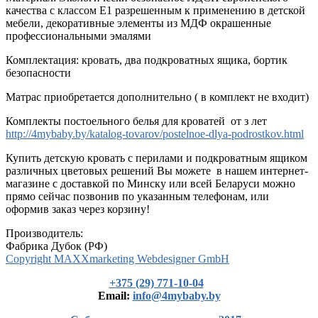
качества с классом Е1 разрешенным к применению в детской
мебели, декоративные элементы из МДФ окрашенные
профессиональными эмалями
Комплектация: кровать, два подкроватных ящика, бортик
безопасности
Матрас приобретается дополнительно ( в комплект не входит)
Комплекты постоельного белья для кроватей от з лет
http://4mybaby.by/katalog-tovarov/postelnoe-dlya-podrostkov.html
Купить детскую кровать с перилами и подкроватным ящиком
различных цветовых решений Вы можете в нашем интернет-
магазине с доставкой по Минску или всей Беларуси можно
прямо сейчас позвонив по указанным телефонам, или
оформив заказ через корзину!
Производитель:
Фабрика Дубок (РФ)
Copyright MAXXmarketing Webdesigner GmbH
+375 (29) 771-10-04
Еmail:
info@4mybaby.by