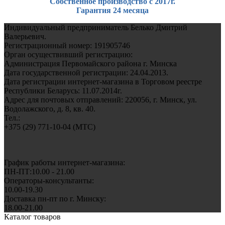
Собственное производство с 2017г.
Гарантия 24 месяца
Индивидуальный предприниматель Белько Дмитрий
Валерьевич.
Регистрационный номер: 191905746
Орган осуществивший регистрацию:
Администрация Первомайского района г. Минска
Дата государственной регистрации: 24.04.2013.
Дата регистрации интернет-магазина в Торговом реестре
Республики Беларусь: 11.07.2014г.
Адрес для почтовых отправлений: 220056, г. Минск, ул.
Водолажского, д. 8, кв. 40.
Тел.:
+375 (29) 771-10-04 (MTC)
График работы интернет-магазина:
ПН-ПТ:10.00 - 21.00
Операторы-консультанты:
10.00-19.30
Доставка пн-пт по г. Минску:
18.00-21.00
Каталог товаров