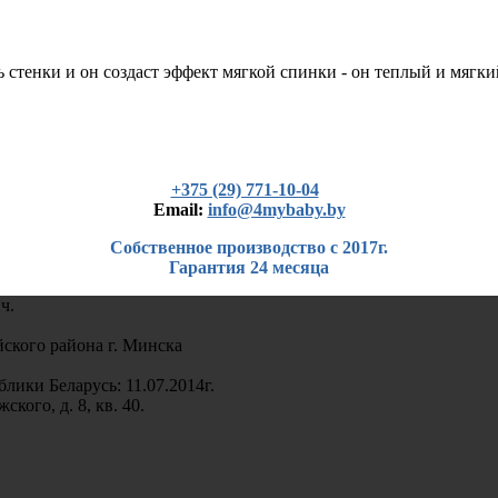
 стенки и он создаст эффект мягкой спинки - он теплый и мягки
+375 (29) 771-10-04
Еmail:
info@4mybaby.by
Собственное производство с 2017г.
Гарантия 24 месяца
ч.
кого района г. Минска
лики Беларусь: 11.07.2014г.
кого, д. 8, кв. 40.