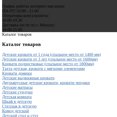
График работы интернет-магазина:
ПН-ПТ:10.00 - 21.00
Операторы-консультанты:
10.00-19.30
Доставка пн-пт по г. Минску:
18.00-21.00
Каталог товаров
Каталог товаров
Детские кровати от 1 года (спальное место от 1400 мм)
Детские кровати от 3 лет (спальное место от 1600мм)
Кровати подростковые (спальное место от 1800мм)
Тахта детская, кровати с мягкими элементами
Кровати домики
Детские выдвижные кровати
Двухъярусные детские кровати, кровати чердаки
Детские матрасы
Детские сундуки
Детская комната
Шкаф в детскую
Стеллаж в детскую
Комод детский
Детский стол и стул