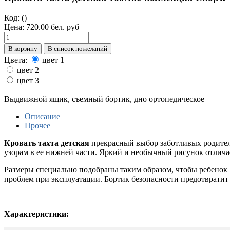
Код:
()
Цена:
720.00 бел. руб
В корзину
В список пожеланий
Цвета:
цвет 1
цвет 2
цвет 3
Выдвижной ящик, съемный бортик, дно ортопедическое
Описание
Прочее
Кровать тахта детская
прекрасный выбор заботливых родителе
узорам в ее нижней части. Яркий и необычный рисунок отлича
Размеры специально подобраны таким образом, чтобы ребенок уд
проблем при эксплуатации. Бортик безопасности предотвратит па
Характеристики: