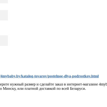
//4mybaby.by/katalog-tovarov/postelnoe-dlya-podrostkov.html
ерите нужный размер и сделайте заказ в интернет-магазине 4m
по Минску, или платной доставкой по всей Беларуси.