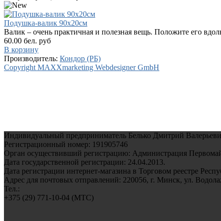
Подушка-валик 90х20см
Валик – очень практичная и полезная вещь. Положите его вдоль
60.00 бел. руб
В корзину
Производитель:
Кондор (РБ)
Copyright MAXXmarketing Webdesigner GmbH
Индивидуальный предприниматель Белько Дмитрий Валерьеви
Регистрационный номер: 191905746
Орган осуществивший регистрацию: Администрация Первомайс
Дата государственной регистрации: 24.04.2013.
Дата регистрации интернет-магазина в Торговом реестре Респуб
Адрес для почтовых отправлений: 220056, г. Минск, ул. Водолажс
Тел.:
+375 (29) 771-10-04 (MTC)