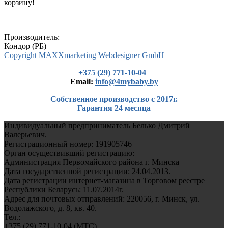
корзину!
Производитель:
Кондор (РБ)
Copyright MAXXmarketing Webdesigner GmbH
+375 (29) 771-10-04
Еmail:
info@4mybaby.by
Собственное производство с 2017г.
Гарантия 24 месяца
Индивидуальный предприниматель Белько Дмитрий
Валерьевич.
Регистрационный номер: 191905746
Орган осуществивший регистрацию:
Администрация Первомайского района г. Минска
Дата государственной регистрации: 24.04.2013.
Дата регистрации интернет-магазина в Торговом реестре
Республики Беларусь: 11.07.2014г.
Адрес для почтовых отправлений: 220056, г. Минск, ул.
Водолажского, д. 8, кв. 40.
Тел.:
+375 (29) 771-10-04 (MTC)