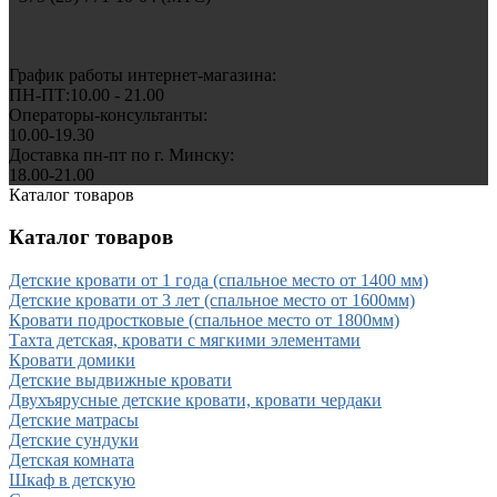
График работы интернет-магазина:
ПН-ПТ:10.00 - 21.00
Операторы-консультанты:
10.00-19.30
Доставка пн-пт по г. Минску:
18.00-21.00
Каталог товаров
Каталог товаров
Детские кровати от 1 года (спальное место от 1400 мм)
Детские кровати от 3 лет (спальное место от 1600мм)
Кровати подростковые (спальное место от 1800мм)
Тахта детская, кровати с мягкими элементами
Кровати домики
Детские выдвижные кровати
Двухъярусные детские кровати, кровати чердаки
Детские матрасы
Детские сундуки
Детская комната
Шкаф в детскую