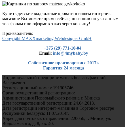
Купить детские выдвижные кровати в нашем интернет-
магазине Вы можете прямо сейчас, позвонив по указанным
телефонам или оформив заказ через корзину!
Производитель:
Copyright MAXXmarketing Webdesigner GmbH
+375 (29) 771-10-04
Еmail:
info@4mybaby.by
Собственное производство с 2017г.
Гарантия 24 месяца
Индивидуальный предприниматель Белько Дмитрий
Валерьевич.
Регистрационный номер: 191905746
Орган осуществивший регистрацию:
Администрация Первомайского района г. Минска
Дата государственной регистрации: 24.04.2013.
Дата регистрации интернет-магазина в Торговом реестре
Республики Беларусь: 11.07.2014г.
Адрес для почтовых отправлений: 220056, г. Минск, ул.
Водолажского, д. 8, кв. 40.