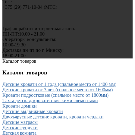
Тел.:
+375 (29) 771-10-04 (MTC)
График работы интернет-магазина:
ПН-ПТ:10.00 - 21.00
Операторы-консультанты:
10.00-19.30
Доставка пн-пт по г. Минску:
18.00-21.00
Каталог товаров
Каталог товаров
Детские кровати от 1 года (спальное место от 1400 мм)
Детские кровати от 3 лет (спальное место от 1600мм)
Кровати подростковые (спальное место от 1800мм)
Тахта детская, кровати с мягкими элементами
Кровати домики
Детские выдвижные кровати
Двухъярусные детские кровати, кровати чердаки
Детские матрасы
Детские сундуки
Детская комната