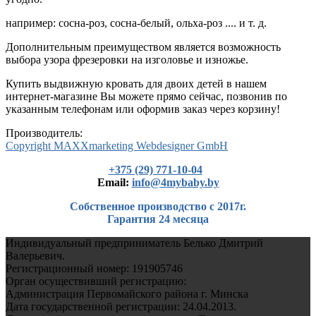
например: сосна-роз, сосна-белый, ольха-роз .... и т. д.
Дополнительным преимуществом является возможность
выбора узора фрезеровки на изголовье и изножье.
Купить выдвижную кровать для двоих детей в нашем
интернет-магазине Вы можете прямо сейчас, позвонив по
указанным телефонам или оформив заказ через корзину!
Производитель:
Copyright MAXXmarketing Webdesigner GmbH
+375 (29) 771-10-04
Еmail:
info@4mybaby.by
Собственное производство с 2017г.
Гарантия 24 месяца
Индивидуальный предприниматель Белько Дмитрий
Валерьевич.
Регистрационный номер: 191905746
Орган осуществивший регистрацию:
Администрация Первомайского района г. Минска
Дата государственной регистрации: 24.04.2013.