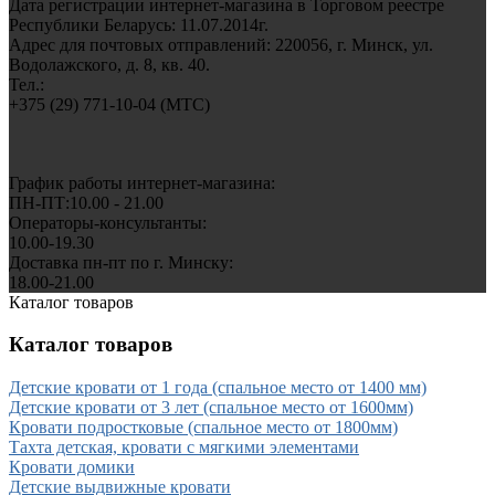
Дата регистрации интернет-магазина в Торговом реестре
Республики Беларусь: 11.07.2014г.
Адрес для почтовых отправлений: 220056, г. Минск, ул.
Водолажского, д. 8, кв. 40.
Тел.:
+375 (29) 771-10-04 (MTC)
График работы интернет-магазина:
ПН-ПТ:10.00 - 21.00
Операторы-консультанты:
10.00-19.30
Доставка пн-пт по г. Минску:
18.00-21.00
Каталог товаров
Каталог товаров
Детские кровати от 1 года (спальное место от 1400 мм)
Детские кровати от 3 лет (спальное место от 1600мм)
Кровати подростковые (спальное место от 1800мм)
Тахта детская, кровати с мягкими элементами
Кровати домики
Детские выдвижные кровати