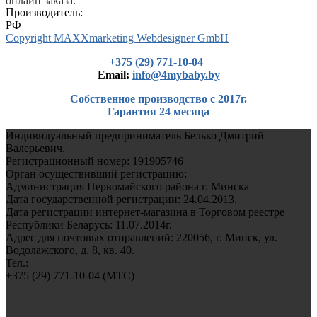
онлайн заказа.
Производитель:
РФ
Copyright MAXXmarketing Webdesigner GmbH
+375 (29) 771-10-04
Еmail:
info@4mybaby.by
Собственное производство с 2017г.
Гарантия 24 месяца
Индивидуальный предприниматель Белько Дмитрий
Валерьевич.
Регистрационный номер: 191905746
Орган осуществивший регистрацию:
Администрация Первомайского района г. Минска
Дата государственной регистрации: 24.04.2013.
Дата регистрации интернет-магазина в Торговом реестре
Республики Беларусь: 11.07.2014г.
Адрес для почтовых отправлений: 220056, г. Минск, ул.
Водолажского, д. 8, кв. 40.
Тел.:
+375 (29) 771-10-04 (MTC)