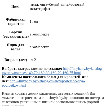
мята, мята+белый, мята+розовый,
Цвет
мята+графит
Фабричная
1 год
гарантия
Бортик
в комплекте
(ограничитель)
Ящик для
в комплекте
белья
Возраст (лет)
от 2
Выбрать матрас можно по ссылке:
http://4mybaby.by/katalog-
tovarov/matrasy-140-70-160-80-160-70-160-75.html
Комплекты постоельного белья для кроватей от з
лет:
http://4mybaby.by/katalog-tovarov/postelnoe-dlya-
podrostkov.html
Купить кровать домик различных цветовых решений Вы
можете в интернет-магазине 4mybaby.by позвонив по номерам
телефонов указанным выше или воспользовавшись формой