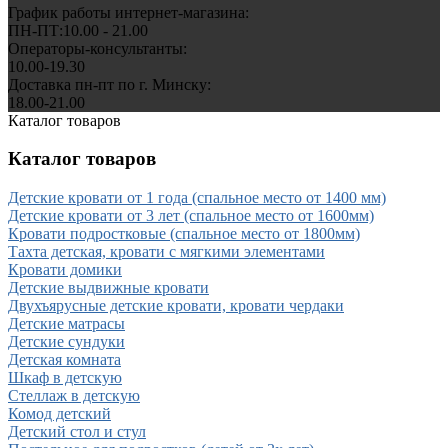
График работы интернет-магазина:
ПН-ПТ:10.00 - 21.00
Операторы-консультанты:
10.00-19.30
Доставка пн-пт по г. Минску:
18.00-21.00
Каталог товаров
Каталог товаров
Детские кровати от 1 года (спальное место от 1400 мм)
Детские кровати от 3 лет (спальное место от 1600мм)
Кровати подростковые (спальное место от 1800мм)
Тахта детская, кровати с мягкими элементами
Кровати домики
Детские выдвижные кровати
Двухъярусные детские кровати, кровати чердаки
Детские матрасы
Детские сундуки
Детская комната
Шкаф в детскую
Стеллаж в детскую
Комод детский
Детский стол и стул