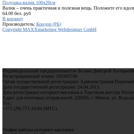
Подушка-валик 100х20см
Валик – очень практичная и полезная вещь. Положите его вдоль
64.00 бел. руб
В корзину
Производитель:
Кондор (РБ)
Copyright MAXXmarketing Webdesigner GmbH
Индивидуальный предприниматель Белько Дмитрий Валерьеви
Регистрационный номер: 191905746
Орган осуществивший регистрацию: Администрация Первомайс
Дата государственной регистрации: 24.04.2013.
Дата регистрации интернет-магазина в Торговом реестре Респуб
Адрес для почтовых отправлений: 220056, г. Минск, ул. Водолажс
Тел.:
+375 (29) 771-10-04 (MTC)
График работы интернет-магазина: