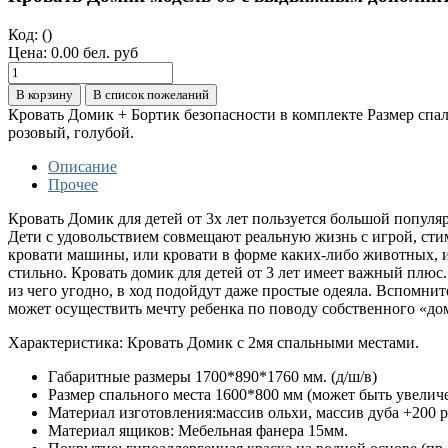
Код:
()
Цена:
0.00 бел. руб
В корзину
В список пожеланий
Кровать Домик + Бортик безопасности в комплекте Размер спал
розовый, голубой.
Описание
Прочее
Кровать Домик для детей от 3х лет пользуется большой популяр
Дети с удовольствием совмещают реальную жизнь с игрой, стим
кровати машины, или кровати в форме каких-либо животных, и
стильно. Кровать домик для детей от 3 лет имеет важный плюс.
из чего угодно, в ход подойдут даже простые одеяла. Вспомнит
может осуществить мечту ребенка по поводу собственного «до
Характеристика: Кровать Домик с 2мя спальными местами.
Габаритные размеры 1700*890*1760 мм. (д/ш/в)
Размер спального места 1600*800 мм (может быть увеличе
Материал изготовления:
массив ольхи, массив дуба +200 р
Материал ящиков: Мебельная фанера 15мм.