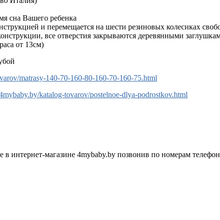
-во Италия)
емя сна Вашего ребенка
нструкцией и перемещается на шести резиновых колесиках свобо
нструкции, все отверстия закрываются деревянными заглушками
раса от 13см)
лубой
tovarov/matrasy-140-70-160-80-160-70-160-75.html
//4mybaby.by/katalog-tovarov/postelnoe-dlya-podrostkov.html
е в интернет-магазине 4mybaby.by позвонив по номерам телефо