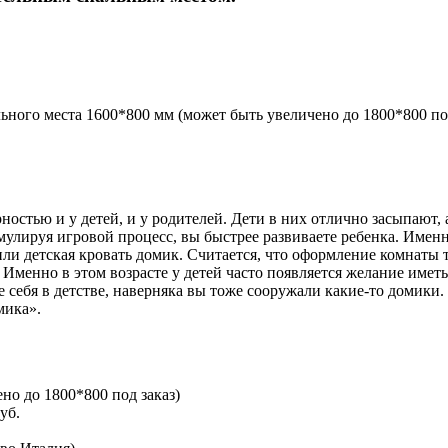
ьного места 1600*800 мм (может быть увеличено до 1800*800 под
ностью и у детей, и у родителей. Дети в них отлично засыпают,
улируя игровой процесс, вы быстрее развиваете ребенка. Именно
ли детская кровать домик. Считается, что оформление комнаты
 Именно в этом возрасте у детей часто появляется желание имет
е себя в детстве, наверняка вы тоже сооружали какие-то домики
мика».
но до 1800*800 под заказ)
уб.