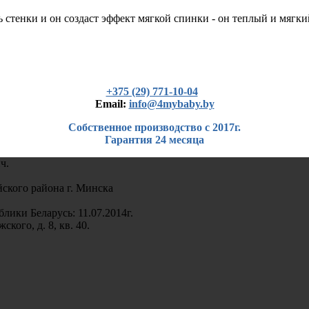
 стенки и он создаст эффект мягкой спинки - он теплый и мягки
+375 (29) 771-10-04
Еmail:
info@4mybaby.by
Собственное производство с 2017г.
Гарантия 24 месяца
ч.
кого района г. Минска
лики Беларусь: 11.07.2014г.
кого, д. 8, кв. 40.