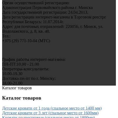
Орган осуществивший регистрацию:
Администрация Первомайского района г. Минска
Дата государственной регистрации: 24.04.2013.
Дата регистрации интернет-магазина в Торговом реестре
Республики Беларусь: 11.07.2014г.
Адрес для почтовых отправлений: 220056, г. Минск, ул.
Водолажского, д. 8, кв. 40.
Тел.:
+375 (29) 771-10-04 (MTC)
График работы интернет-магазина:
ПН-ПТ:10.00 - 21.00
Операторы-консультанты:
10.00-19.30
Доставка пн-пт по г. Минску:
18.00-21.00
Каталог товаров
Каталог товаров
Детские кровати от 1 года (спальное место от 1400 мм)
Детские кровати от 3 лет (спальное место от 1600мм)
Кровати подростковые (спальное место от 1800мм)