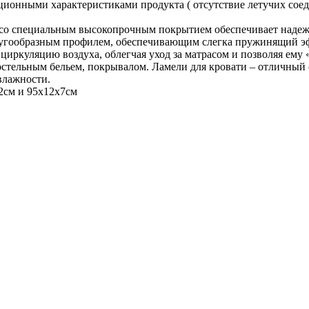
ионными характеристиками продукта ( отсутствие летучих соед
 со специальным высокопрочным покрытием обеспечивает надеж
дугообразным профилем, обеспечивающим слегка пружинящий эф
иркуляцию воздуха, облегчая уход за матрасом и позволяя ему «
постельным бельем, покрывалом. Ламели для кровати – отличный 
влажности.
2см и 95х12х7см