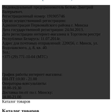
Индивидуальный предприниматель Белько Дмитрий
Валерьевич.
Регистрационный номер: 191905746
Орган осуществивший регистрацию:
Администрация Первомайского района г. Минска
Дата государственной регистрации: 24.04.2013.
Дата регистрации интернет-магазина в Торговом реестре
Республики Беларусь: 11.07.2014г.
Адрес для почтовых отправлений: 220056, г. Минск, ул.
Водолажского, д. 8, кв. 40.
Тел.:
+375 (29) 771-10-04 (MTC)
График работы интернет-магазина:
ПН-ПТ:10.00 - 21.00
Операторы-консультанты:
10.00-19.30
Доставка пн-пт по г. Минску:
18.00-21.00
Каталог товаров
Каталог товаров