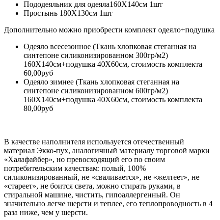
Пододеяльник для одеяла160Х140см 1шт
Простынь 180Х130см 1шт
Дополнительно можно приобрести комплект одеяло+подушка
Одеяло всесезонное (Ткань хлопковая стеганная на
синтепоне силиконизированном 300гр/м2)
160Х140см+подушка 40Х60см, стоимость комплекта
60,00руб
Одеяло зимнее (Ткань хлопковая стеганная на
синтепоне силиконизированном 600гр/м2)
160Х140см+подушка 40Х60см, стоимость комплекта
80,00руб
В качестве наполнителя используется отечественный
материал Экко-пух, аналогичный материалу торговой марки
«Халафайбер», но превосходящий его по своим
потребительским качествам: полый, 100%
силиконизированный, не «сваливается», не «желтеет», не
«стареет», не боится света, можно стирать руками, в
стиральной машине, чистить, гипоаллергенный. Он
значительно легче шерсти и теплее, его теплопроводность в 4
раза ниже, чем у шерсти.