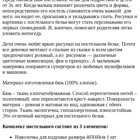
от 3х лет. Когда малыш начинает различать цвета и формы,
непосредственно его постель становится очень важной для
него: он видит ее, просыпаясь и укладываясь спать. Рисунки и
картинки с постельного белья могут стать персонажами его
первых сновидений. И, конечно, помогают родителям легко
уложить непоседу.
Дети очень любят яркие рисунки на постельном белье. Почти
все девочки мечтают о спальне из сказки и всем цветам
предпочитают розовый, а из рисунков — различные
цветочные композиции, феи и принцесс. А мальчикам
наверняка понравятся супергерои из любимых мультфильмов
и машинки.
Материал изготовления бязь (100% хлопок).
Бязь – ткань хлопчатобумажная. Способ переплетения нитей –
полотняный: они переплетаются крест–накрест. Поверхность
материи – ровная и матовая на вид, одинаковая с обеих
сторон. Ткань экологична, гипоаллергенная, износостойкая.
Это отличный материал для постельного белья.
Комплект постельного состоит из 3 элементов:
Наволочка для подушки размера 40Х60см 1 шт