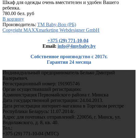
Шкаф для одежды очень вместителен и удобен Вашего
ребенка.
780.00 бел. руб
В корзину
Производитель:
TM Baby-Boo (РБ)
Copyright MAXXmarketing Webdesigner GmbH
+375 (29) 771-10-04
Еmail:
info@4mybaby.by
Собственное производство с 2017г.
Гарантия 24 месяца
Индивидуальный предприниматель Белько Дмитрий
Валерьевич.
Регистрационный номер: 191905746
Орган осуществивший регистрацию:
Администрация Первомайского района г. Минска
Дата государственной регистрации: 24.04.2013.
Дата регистрации интернет-магазина в Торговом реестре
Республики Беларусь: 11.07.2014г.
Адрес для почтовых отправлений: 220056, г. Минск, ул.
Водолажского, д. 8, кв. 40.
Тел.:
+375 (29) 771-10-04 (MTC)