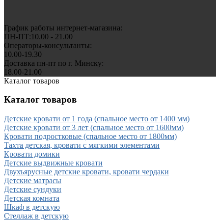
График работы интернет-магазина:
ПН-ПТ:10.00 - 21.00
Операторы-консультанты:
10.00-19.30
Доставка пн-пт по г. Минску:
18.00-21.00
Каталог товаров
Каталог товаров
Детские кровати от 1 года (спальное место от 1400 мм)
Детские кровати от 3 лет (спальное место от 1600мм)
Кровати подростковые (спальное место от 1800мм)
Тахта детская, кровати с мягкими элементами
Кровати домики
Детские выдвижные кровати
Двухъярусные детские кровати, кровати чердаки
Детские матрасы
Детские сундуки
Детская комната
Шкаф в детскую
Стеллаж в детскую